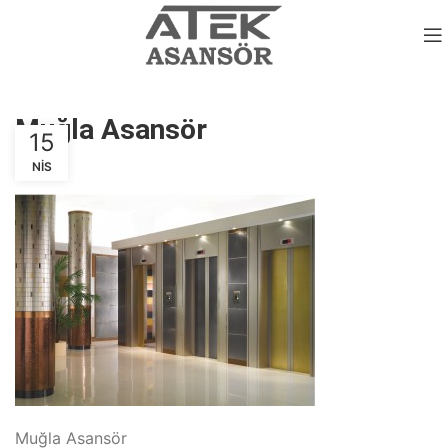
Muğla Asansör
15
NIS
Muğla Asansör