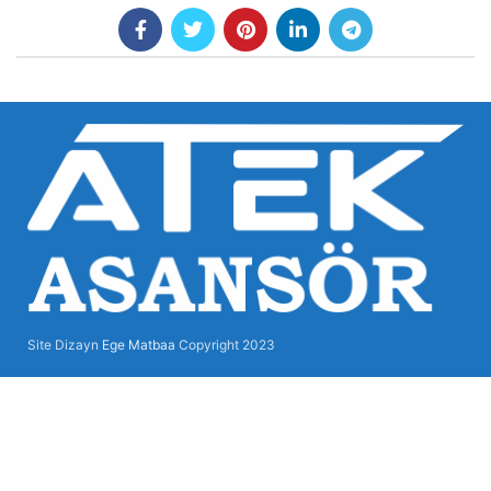
Site Dizayn
Ege Matbaa
Copyright
2023