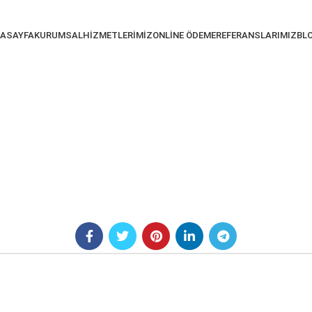
ASAYFA
KURUMSAL
HIZMETLERIMIZ
ONLINE ÖDEME
REFERANSLARIMIZ
BL