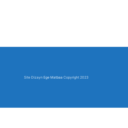
Site Dizayn
Ege Matbaa
Copyright
2023