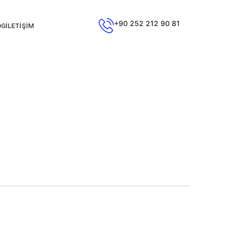
+90 252 212 90 81
OG
İLETIŞIM