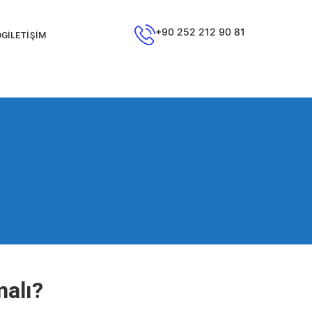
+90 252 212 90 81
OG
İLETIŞIM
malı?