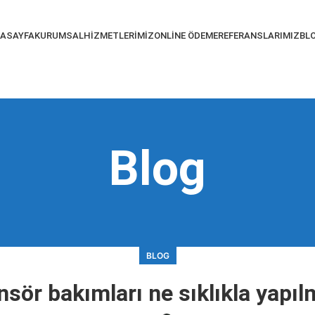
ASAYFA
KURUMSAL
HIZMETLERIMIZ
ONLINE ÖDEME
REFERANSLARIMIZ
BL
Blog
BLOG
sör bakımları ne sıklıkla yapıl