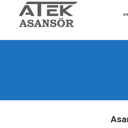
AN
Asan